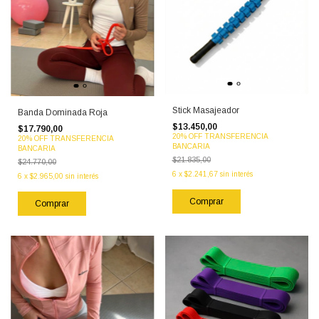
Stick Masajeador
Banda Dominada Roja
$13.450,00
$17.790,00
20% OFF TRANSFERENCIA
20% OFF TRANSFERENCIA
BANCARIA
BANCARIA
$21.835,00
$24.770,00
6
x
$2.241,67
sin interés
6
x
$2.965,00
sin interés