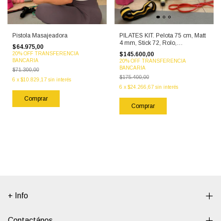
Pistola Masajeadora
PILATES KIT. Pelota 75 cm, Matt
4 mm, Stick 72, Rolo,
$64.975,00
P.Masajeadora 120 , Banda
20% OFF TRANSFERENCIA
$145.600,00
dominada roja, Banda larga,
BANCARIA
20% OFF TRANSFERENCIA
Tobis 2 k, Banda circular
BANCARIA
$71.300,00
$175.400,00
6
x
$10.829,17
sin interés
6
x
$24.266,67
sin interés
+ Info
Contactános