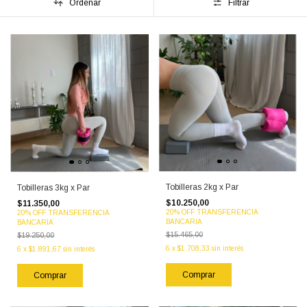
Ordenar
Filtrar
Tobilleras 2kg x Par
Tobilleras 3kg x Par
$10.250,00
$11.350,00
20% OFF TRANSFERENCIA
20% OFF TRANSFERENCIA
BANCARIA
BANCARIA
$15.465,00
$19.250,00
6
x
$1.708,33
sin interés
6
x
$1.891,67
sin interés