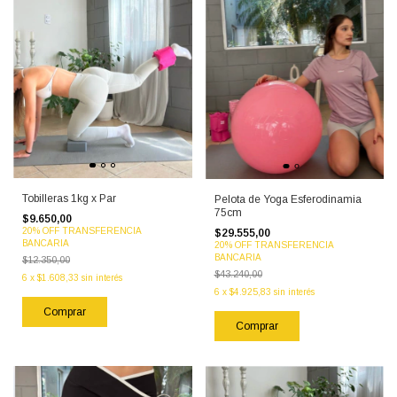
Tobilleras 1kg x Par
Pelota de Yoga Esferodinamia
75cm
$9.650,00
20% OFF TRANSFERENCIA
$29.555,00
BANCARIA
20% OFF TRANSFERENCIA
BANCARIA
$12.350,00
$43.240,00
6
x
$1.608,33
sin interés
6
x
$4.925,83
sin interés