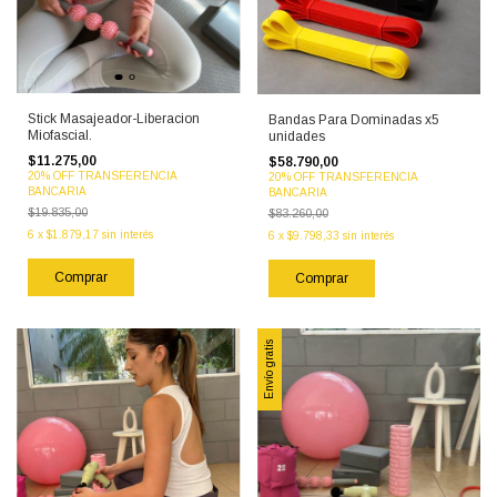
Stick Masajeador-Liberacion
Bandas Para Dominadas x5
Miofascial.
unidades
$11.275,00
$58.790,00
20% OFF TRANSFERENCIA
20% OFF TRANSFERENCIA
BANCARIA
BANCARIA
$19.835,00
$83.260,00
6
x
$1.879,17
sin interés
6
x
$9.798,33
sin interés
Envío gratis