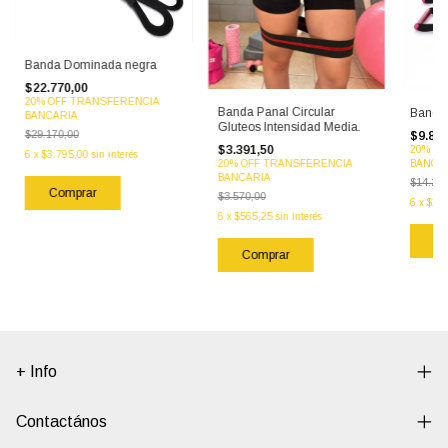
Banda Dominada negra
$22.770,00
20% OFF TRANSFERENCIA
Banda Panal Circular
Banda 
BANCARIA
Gluteos Intensidad Media.
$29.170,00
$9.890
$3.391,50
20% O
6
x
$3.795,00
sin interés
20% OFF TRANSFERENCIA
BANCA
BANCARIA
$14.250
$3.570,00
6
x
$1.6
6
x
$565,25
sin interés
+ Info
Contactános