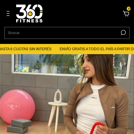
0
ASTA 6 CUOTAS SIN INTERÉS
ENVĪO GRATIS A TODO EL PAÍS A PARTIR DE 