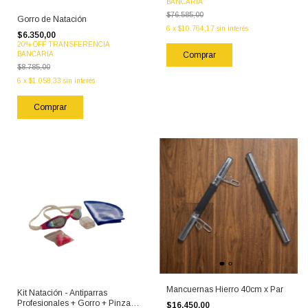
BANCARIA
$76.585,00
Gorro de Natación
6
x
$10.764,17
sin interés
$6.350,00
20% OFF TRANSFERENCIA
BANCARIA
$8.785,00
6
x
$1.058,33
sin interés
Mancuernas Hierro 40cm x Par
Kit Natación - Antiparras
Profesionales + Gorro + Pinza
$16.450,00