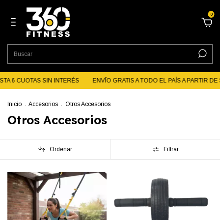
0
TA 6 CUOTAS SIN INTERÉS
ENVĪO GRATIS A TODO EL PAÍS A PARTIR DE $1
Inicio
.
Accesorios
.
Otros Accesorios
Otros Accesorios
Ordenar
Filtrar