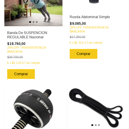
Rueda Abdominal Simple
$9.085,00
20% OFF TRANSFERENCIA
BANCARIA
Banda De SUSPENCION
$17.250,00
REGULABLE Nacional
6
x
$1.514,17
sin interés
$18.760,00
20% OFF TRANSFERENCIA
BANCARIA
$20.700,00
6
x
$3.126,67
sin interés