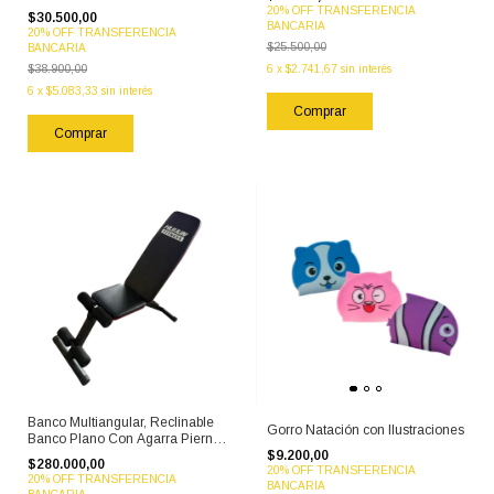
Nasal
20% OFF TRANSFERENCIA
$30.500,00
BANCARIA
20% OFF TRANSFERENCIA
$25.500,00
BANCARIA
$38.900,00
6
x
$2.741,67
sin interés
6
x
$5.083,33
sin interés
Banco Multiangular, Reclinable
Gorro Natación con Ilustraciones
Banco Plano Con Agarra Piernas
$9.200,00
Plegable
$280.000,00
20% OFF TRANSFERENCIA
20% OFF TRANSFERENCIA
BANCARIA