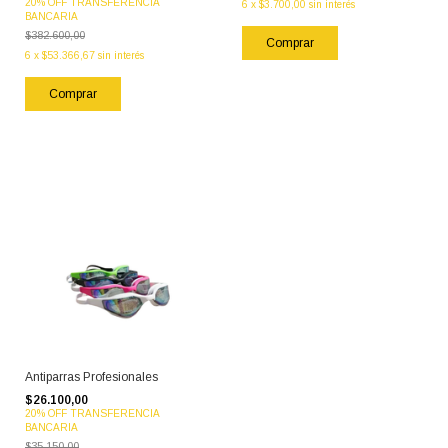
20% OFF TRANSFERENCIA
6
x
$3.700,00
sin interés
BANCARIA
$382.600,00
6
x
$53.366,67
sin interés
Antiparras Profesionales
$26.100,00
20% OFF TRANSFERENCIA
BANCARIA
$35.150,00