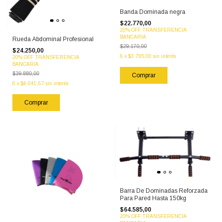
Banda Dominada negra
$22.770,00
20% OFF TRANSFERENCIA
BANCARIA
Rueda Abdominal Profesional
$29.170,00
$24.250,00
6
x
$3.795,00
sin interés
20% OFF TRANSFERENCIA
BANCARIA
$39.880,00
6
x
$4.041,67
sin interés
Barra De Dominadas Reforzada
Para Pared Hasta 150kg
$64.585,00
20% OFF TRANSFERENCIA