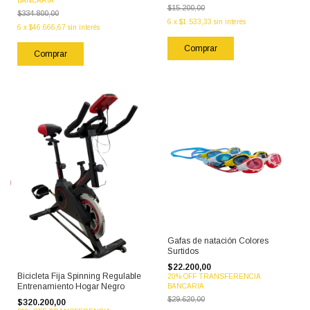
BANCARIA
$15.200,00
$334.800,00
6
x
$1.533,33
sin interés
6
x
$46.666,67
sin interés
Gafas de natación Colores
Surtidos
$22.200,00
Bicicleta Fija Spinning Regulable
20% OFF TRANSFERENCIA
Entrenamiento Hogar Negro
BANCARIA
$29.620,00
$320.200,00