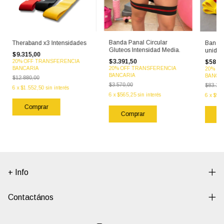
Banda Panal Circular
Theraband x3 Intensidades
Banda
Gluteos Intensidad Media.
unida
$9.315,00
$3.391,50
20% OFF TRANSFERENCIA
$58.79
20% OFF TRANSFERENCIA
BANCARIA
20% O
BANCARIA
BANCA
$12.880,00
$3.570,00
$83.260
6
x
$1.552,50
sin interés
6
x
$565,25
sin interés
6
x
$9.7
+ Info
Contactános