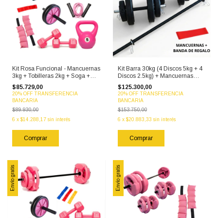
Kit Rosa Funcional - Mancuernas
Kit Barra 30kg (4 Discos 5kg + 4
3kg + Tobilleras 2kg + Soga +
Discos 2.5kg) + Mancuernas
Colchoneta + Rusa 5kg + Rueda
Hierro + Banda tela intensidad
$85.729,00
$125.300,00
Abdominal + Banda Glúteos
media
20% OFF TRANSFERENCIA
20% OFF TRANSFERENCIA
BANCARIA
BANCARIA
$89.930,00
$153.750,00
6
x
$14.288,17
sin interés
6
x
$20.883,33
sin interés
Envío gratis
Envío gratis