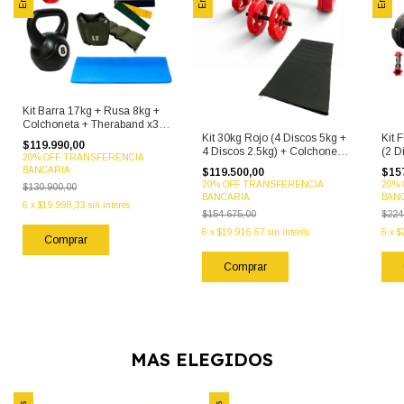
Kit Barra 17kg + Rusa 8kg +
Colchoneta + Theraband x3 +
Tobilleras 1kg
Kit 30kg Rojo (4 Discos 5kg +
Kit 
$119.990,00
4 Discos 2.5kg) + Colchoneta
(2 D
20% OFF TRANSFERENCIA
+ Mancuernas
10k
BANCARIA
$119.500,00
$15
20% OFF TRANSFERENCIA
20%
$130.900,00
BANCARIA
BAN
6
x
$19.998,33
sin interés
$154.675,00
$224
6
x
$19.916,67
sin interés
6
x
$
MAS ELEGIDOS