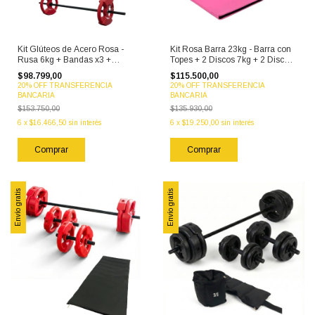
Kit Glúteos de Acero Rosa -
Kit Rosa Barra 23kg - Barra con
Rusa 6kg + Bandas x3 +
Topes + 2 Discos 7kg + 2 Discos
Colchoneta + Par Tobilleras 2kg
3kg + 2 Discos 1.5kg +
$98.799,00
$115.500,00
+ Par Mancuernas 3kg + Barra
Colchoneta + Banda Circular +
20% OFF TRANSFERENCIA
20% OFF TRANSFERENCIA
con 2 Discos 5kg
Soga + Par Tobilleras 2kg
BANCARIA
BANCARIA
$153.750,00
$135.930,00
6
x
$16.466,50
sin interés
6
x
$19.250,00
sin interés
Envío gratis
Envío gratis