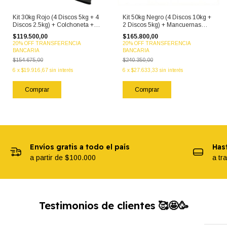
Kit 30kg Rojo (4 Discos 5kg + 4
Kit 50kg Negro (4 Discos 10kg +
Discos 2.5kg) + Colchoneta +
2 Discos 5kg) + Mancuernas
Mancuernas
PVC + Par Tobilleras 3kg
$119.500,00
$165.800,00
20% OFF TRANSFERENCIA
20% OFF TRANSFERENCIA
BANCARIA
BANCARIA
$154.675,00
$240.350,00
6
x
$19.916,67
sin interés
6
x
$27.633,33
sin interés
Envíos gratis a todo el país
Hast
a partir de $100.000
a tr
Testimonios de clientes 🥰🤩🥳