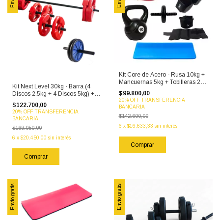
Kit Core de Acero - Rusa 10kg +
Mancuernas 5kg + Tobilleras 2kg
Kit Next Level 30kg - Barra (4
+ Colchoneta + Theraband
$99.800,00
Discos 2.5kg + 4 Discos 5kg) +
Media + Rueda Abdominal +
20% OFF TRANSFERENCIA
Mancuernas PVC + Rueda
Banda Agarre
$122.700,00
BANCARIA
Abdominal
20% OFF TRANSFERENCIA
$142.600,00
BANCARIA
6
x
$16.633,33
sin interés
$169.050,00
6
x
$20.450,00
sin interés
Envío gratis
Envío gratis