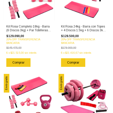
Kit Rosa Completo 18kg - Barra
Kit Rosa 24kg - Barra con Topes
(6 Discos 3kg) + Par Tobilleras
+ 4 Discos 1.5kg + 6 Discos 3kg
2kg + Bandas x3 + Rueda
+ Mancuernas con Topes +
$129.090,00
$128.500,00
Abdominal + Par Mancuernas
Tobilleras 1kg + Bandas x3 +
20% OFF TRANSFERENCIA
20% OFF TRANSFERENCIA
3kg + Colchoneta
Colchoneta
BANCARIA
BANCARIA
$145.475,00
$179.000,00
6
x
$21.515,00
sin interés
6
x
$21.416,67
sin interés
Envío gratis
Envío gratis