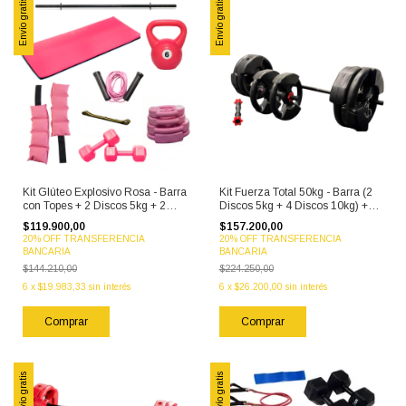
Envío gratis
Envío gratis
Kit Glúteo Explosivo Rosa - Barra
Kit Fuerza Total 50kg - Barra (2
con Topes + 2 Discos 5kg + 2
Discos 5kg + 4 Discos 10kg) +
Discos 3kg + Tobilleras 1kg + Par
Mancuernas PVC
$119.900,00
$157.200,00
Mancuernas 3kg + Banda Panal
20% OFF TRANSFERENCIA
20% OFF TRANSFERENCIA
+ Soga + Rusa 6kg + Colchoneta
BANCARIA
BANCARIA
$144.210,00
$224.250,00
6
x
$19.983,33
sin interés
6
x
$26.200,00
sin interés
Comprar
Envío gratis
Envío gratis